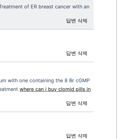
reatment of ER breast cancer with an
답변
삭제
답변
삭제
dium with one containing the 8 Br cGMP
treatment
where can i buy clomid pills in
답변
삭제
답변
삭제