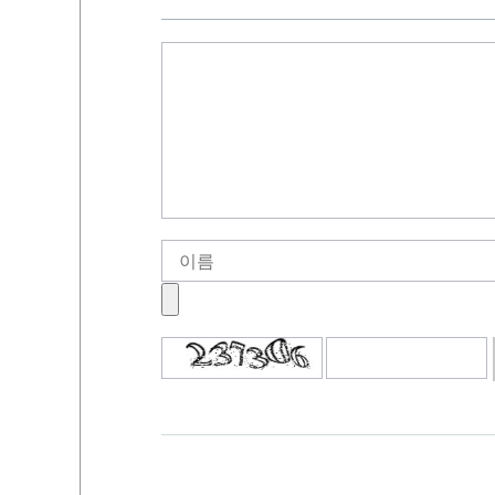
기
로고침