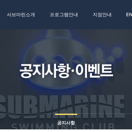
서브마린소개
프로그램안내
지점안내
EN
인사말
선생님소개
구성동백점
차별성
등록안내
시그니처 동탄점
연혁
프로그램
역북명지점
방학특강
일산파주점
레벨테스트
경기광주점
용인보라점
ENDLESS POOL +GYM
공지사항